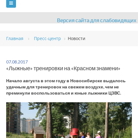
Версия сайта для слабовидящих
ГЛАВНАЯ
Главная
Пресс-центр
Новости
СВЕДЕНИЯ ОБ ОБРАЗОВАТЕЛЬНОЙ ОРГАНИЗАЦИИ
ВИДЫ СПОРТА
АНТИДОПИНГ
РАСПИСАНИЯ
07.08.2017
«Лыжные» тренировки на «Красном знамени»
ОБЪЕКТЫ
ДОКУМЕНТЫ
ПРЕСС-ЦЕНТР
Начало августа в этом году в Новосибирске выдалось
ОЦЕНКА КАЧЕСТВА ОБРАЗОВАНИЯ
ВАКАНСИИ
удачным для тренировок на свежем воздухе, чем не
преминули воспользоваться и юные лыжники ЦЗВС.
ПЛАТНЫЕ УСЛУГИ
КОНТАКТЫ