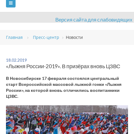
Версия сайта для слабовидящих
ГЛАВНАЯ
Главная
Пресс-центр
Новости
СВЕДЕНИЯ ОБ ОБРАЗОВАТЕЛЬНОЙ ОРГАНИЗАЦИИ
ВИДЫ СПОРТА
АНТИДОПИНГ
РАСПИСАНИЯ
18.02.2019
«Лыжня России-2019». В призёрах вновь ЦЗВС
ОБЪЕКТЫ
ДОКУМЕНТЫ
ПРЕСС-ЦЕНТР
В Новосибирске 17 февраля состоялся центральный
ОЦЕНКА КАЧЕСТВА ОБРАЗОВАНИЯ
ВАКАНСИИ
старт Всероссийской массовой лыжной гонки «Лыжня
России», на которой вновь отличились воспитанники
ПЛАТНЫЕ УСЛУГИ
КОНТАКТЫ
ЦЗВС.