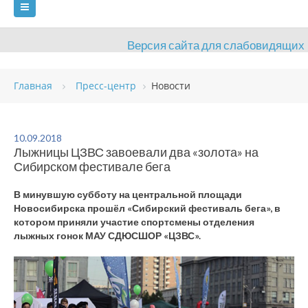
Версия сайта для слабовидящих
ГЛАВНАЯ
Главная
Пресс-центр
Новости
СВЕДЕНИЯ ОБ ОБРАЗОВАТЕЛЬНОЙ ОРГАНИЗАЦИИ
ВИДЫ СПОРТА
АНТИДОПИНГ
РАСПИСАНИЯ
10.09.2018
Лыжницы ЦЗВС завоевали два «золота» на
ОБЪЕКТЫ
ДОКУМЕНТЫ
ПРЕСС-ЦЕНТР
Сибирском фестивале бега
ОЦЕНКА КАЧЕСТВА ОБРАЗОВАНИЯ
ВАКАНСИИ
В минувшую субботу на центральной площади
Новосибирска прошёл «Сибирский фестиваль бега», в
ПЛАТНЫЕ УСЛУГИ
КОНТАКТЫ
котором приняли участие спортсмены отделения
лыжных гонок МАУ СДЮСШОР «ЦЗВС».