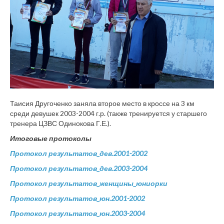
Таисия Другоченко заняла второе место в кроссе на 3 км
среди девушек 2003-2004 г.р. (также тренируется у старшего
тренера ЦЗВС Одинокова Г.Е.).
Итоговые протоколы
Протокол результатов_дев.2001-2002
Протокол результатов_дев.2003-2004
Протокол результатов_женщины_юниорки
Протокол результатов_юн.2001-2002
Протокол результатов_юн.2003-2004