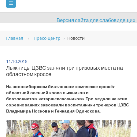
Версия сайта для слабовидящих
ГЛАВНАЯ
Главная
Пресс-центр
Новости
СВЕДЕНИЯ ОБ ОБРАЗОВАТЕЛЬНОЙ ОРГАНИЗАЦИИ
ВИДЫ СПОРТА
АНТИДОПИНГ
РАСПИСАНИЯ
11.10.2018
Лыжницы ЦЗВС заняли три призовых места на
ОБЪЕКТЫ
ДОКУМЕНТЫ
ПРЕСС-ЦЕНТР
областном кроссе
ОЦЕНКА КАЧЕСТВА ОБРАЗОВАНИЯ
ВАКАНСИИ
На новосибирском биатлонном комплексе прошёл
областной осенний кросс лыжников и
ПЛАТНЫЕ УСЛУГИ
КОНТАКТЫ
биатлонистов-«старшеклассников». Три медали на этих
соревнованиях завоевали воспитанники тренеров ЦЗВС
Владимира Носкова и Геннадия Одинокова.