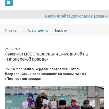
Версия сайта для слабовидящих
ГЛАВНАЯ
Главная
Пресс-центр
Новости
СВЕДЕНИЯ ОБ ОБРАЗОВАТЕЛЬНОЙ ОРГАНИЗАЦИИ
ВИДЫ СПОРТА
АНТИДОПИНГ
РАСПИСАНИЯ
24.02.2021
Лыжники ЦЗВС завоевали 14 медалей на
ОБЪЕКТЫ
ДОКУМЕНТЫ
ПРЕСС-ЦЕНТР
«Пионерской правде»
ОЦЕНКА КАЧЕСТВА ОБРАЗОВАНИЯ
ВАКАНСИИ
15 -16 февраля в Бердске состоялся II этап
Всероссийских соревнований на призы газеты
ПЛАТНЫЕ УСЛУГИ
КОНТАКТЫ
«Пионерская правда».