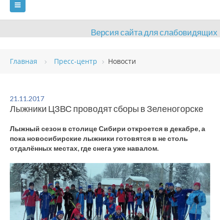
Версия сайта для слабовидящих
ГЛАВНАЯ
Главная
Пресс-центр
Новости
СВЕДЕНИЯ ОБ ОБРАЗОВАТЕЛЬНОЙ ОРГАНИЗАЦИИ
ВИДЫ СПОРТА
АНТИДОПИНГ
РАСПИСАНИЯ
21.11.2017
Лыжники ЦЗВС проводят сборы в Зеленогорске
ОБЪЕКТЫ
ДОКУМЕНТЫ
ПРЕСС-ЦЕНТР
Лыжный сезон в столице Сибири откроется в декабре, а
ОЦЕНКА КАЧЕСТВА ОБРАЗОВАНИЯ
ВАКАНСИИ
пока новосибирские лыжники готовятся в не столь
отдалённых местах, где снега уже навалом.
ПЛАТНЫЕ УСЛУГИ
КОНТАКТЫ