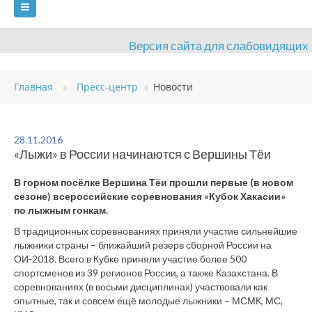
Версия сайта для слабовидящих
ГЛАВНАЯ
Главная
Пресс-центр
Новости
СВЕДЕНИЯ ОБ ОБРАЗОВАТЕЛЬНОЙ ОРГАНИЗАЦИИ
ВИДЫ СПОРТА
АНТИДОПИНГ
РАСПИСАНИЯ
28.11.2016
«Лыжи» в России начинаются с Вершины Тёи
ОБЪЕКТЫ
ДОКУМЕНТЫ
ПРЕСС-ЦЕНТР
В горном посёлке Вершина Тёи прошли первые (в новом
ОЦЕНКА КАЧЕСТВА ОБРАЗОВАНИЯ
ВАКАНСИИ
сезоне) всероссийские соревнования «Кубок Хакасии»
по лыжным гонкам.
ПЛАТНЫЕ УСЛУГИ
КОНТАКТЫ
В традиционных соревнованиях приняли участие сильнейшие
лыжники страны – ближайший резерв сборной России на
ОИ-2018. Всего в Кубке приняли участие более 500
спортсменов из 39 регионов России, а также Казахстана. В
соревнованиях (в восьми дисциплинах) участвовали как
опытные, так и совсем ещё молодые лыжники – МСМК, МС,