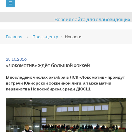
Версия сайта для слабовидящих
ГЛАВНАЯ
Главная
Пресс-центр
Новости
СВЕДЕНИЯ ОБ ОБРАЗОВАТЕЛЬНОЙ ОРГАНИЗАЦИИ
ВИДЫ СПОРТА
АНТИДОПИНГ
РАСПИСАНИЯ
28.10.2016
«Локомотив» ждёт большой хоккей
ОБЪЕКТЫ
ДОКУМЕНТЫ
ПРЕСС-ЦЕНТР
В последних числах октября в ЛСК «Локомотив» пройдут
ОЦЕНКА КАЧЕСТВА ОБРАЗОВАНИЯ
ВАКАНСИИ
встречи Юниорской хоккейной лиги, а также матчи
первенства Новосибирска среди ДЮСШ.
ПЛАТНЫЕ УСЛУГИ
КОНТАКТЫ