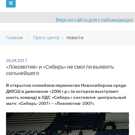
Версия сайта для слабовидящих
ГЛАВНАЯ
Главная
Пресс-центр
Новости
СВЕДЕНИЯ ОБ ОБРАЗОВАТЕЛЬНОЙ ОРГАНИЗАЦИИ
ВИДЫ СПОРТА
АНТИДОПИНГ
РАСПИСАНИЯ
30.04.2017
«Локомотив» и «Сибирь» не смогли выявить
ОБЪЕКТЫ
ДОКУМЕНТЫ
ПРЕСС-ЦЕНТР
сильнейшего
ОЦЕНКА КАЧЕСТВА ОБРАЗОВАНИЯ
ВАКАНСИИ
В открытом хоккейном первенстве Новосибирска среди
ДЮСШ в дивизионе «2006 г.р.» (в котором выступают
ПЛАТНЫЕ УСЛУГИ
КОНТАКТЫ
шесть команд) в ЛДС «Сибирь» состоялся центральный
матч: «Сибирь-2007» – «Локомотив-2007».