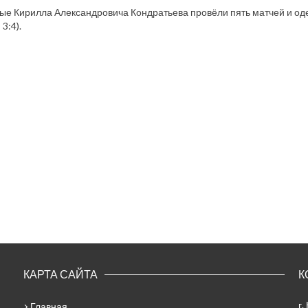
е Кирилла Александровича Кондратьева провёли пять матчей и од
 3:4).
КАРТА САЙТА
К
г.
Главная