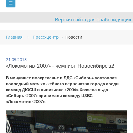
Версия сайта для слабовидящих
ГЛАВНАЯ
Главная
Пресс-центр
Новости
СВЕДЕНИЯ ОБ ОБРАЗОВАТЕЛЬНОЙ ОРГАНИЗАЦИИ
ВИДЫ СПОРТА
АНТИДОПИНГ
РАСПИСАНИЯ
21.05.2018
«Локомотив-2007» – чемпион Новосибирска!
ОБЪЕКТЫ
ДОКУМЕНТЫ
ПРЕСС-ЦЕНТР
В минувшее воскресенье в ЛДС «Сибирь» состоялся
ОЦЕНКА КАЧЕСТВА ОБРАЗОВАНИЯ
ВАКАНСИИ
последний матч хоккейного первенства города среди
команд ДЮСШ в дивизионе «2006». Хозяева льда
ПЛАТНЫЕ УСЛУГИ
КОНТАКТЫ
«Сибирь-2007» принимали команду ЦЗВС
«Локомотив-2007».