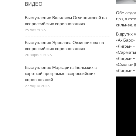
ВИДЕО
Обе ледо
Выступление Василисы Овчинниковой на
г.р.», в 
всероссийских соревнованиях
сильнее, 
29 мая 2026
В других 
«Ак Барс» 
Выступления Ярослава Овчинникова на
«Лигры» –
всероссийских соревнованиях
«Сарматы»
20 апреля 2026
«Лигры» –
«Смена» (
Выступление Маргариты Бельских в
«Лигры» – 
короткой программе всероссийских
соревнований
27 марта 2026