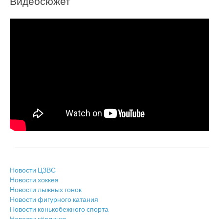
Видеосюжет
Новости ЦЗВС
Новости хоккея
Новости лыжных гонок
Новости фигурного катания
Новости конькобежного спорта
Новости кёрлинга