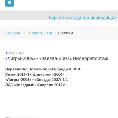
Версия сайта для слабовидящих
ГЛАВНАЯ
Главная
Пресс-центр
Новости
СВЕДЕНИЯ ОБ ОБРАЗОВАТЕЛЬНОЙ ОРГАНИЗАЦИИ
ВИДЫ СПОРТА
АНТИДОПИНГ
РАСПИСАНИЯ
10.04.2017
«Лигры-2006» – «Звезда-2007». Видеорепортаж
ОБЪЕКТЫ
ДОКУМЕНТЫ
ПРЕСС-ЦЕНТР
Первенство Новосибирска среди ДЮСШ
ОЦЕНКА КАЧЕСТВА ОБРАЗОВАНИЯ
ВАКАНСИИ
Сезон 2016-17. Дивизион «2006»
«Лигры-2006» – «Звезда-2007» 1:1
ПЛАТНЫЕ УСЛУГИ
КОНТАКТЫ
ЛДС «Звёздный» 9 апреля 2017 г.