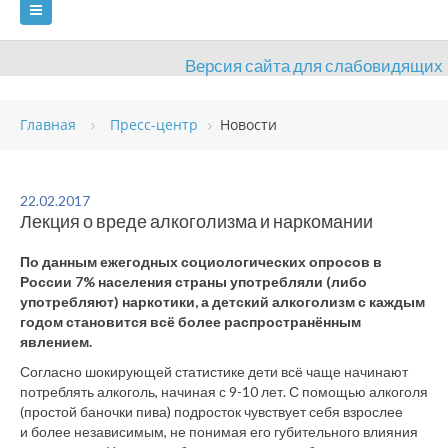
Версия сайта для слабовидящих
ГЛАВНАЯ
Главная
Пресс-центр
Новости
СВЕДЕНИЯ ОБ ОБРАЗОВАТЕЛЬНОЙ ОРГАНИЗАЦИИ
ВИДЫ СПОРТА
АНТИДОПИНГ
РАСПИСАНИЯ
22.02.2017
Лекция о вреде алкоголизма и наркомании
ОБЪЕКТЫ
ДОКУМЕНТЫ
ПРЕСС-ЦЕНТР
По данным ежегодных социологических опросов в
ОЦЕНКА КАЧЕСТВА ОБРАЗОВАНИЯ
ВАКАНСИИ
России 7% населения страны употребляли (либо
употребляют) наркотики, а детский алкоголизм с каждым
ПЛАТНЫЕ УСЛУГИ
КОНТАКТЫ
годом становится всё более распространённым
явлением.
Согласно шокирующей статистике дети всё чаще начинают
потреблять алкоголь, начиная с 9-10 лет. С помощью алкоголя
(простой баночки пива) подросток чувствует себя взрослее
и более независимым, не понимая его губительного влияния