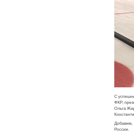
С успешн
ФКР, през
Ольга Жар
Константи
Добавим,
России.