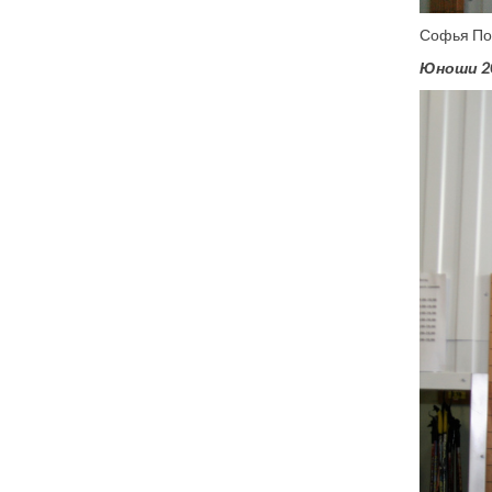
Софья Пол
Юноши 20