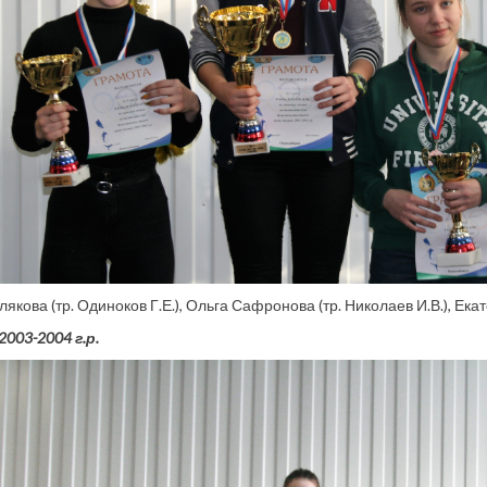
якова (тр. Одиноков Г.Е.), Ольга Сафронова (тр. Николаев И.В.), Екат
003-2004 г.р.