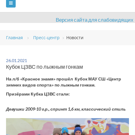
Версия сайта для слабовидящих
ГЛАВНАЯ
Главная
Пресс-центр
Новости
СВЕДЕНИЯ ОБ ОБРАЗОВАТЕЛЬНОЙ ОРГАНИЗАЦИИ
ВИДЫ СПОРТА
АНТИДОПИНГ
РАСПИСАНИЯ
26.01.2021
Кубок ЦЗВС по лыжным гонкам
ОБЪЕКТЫ
ДОКУМЕНТЫ
ПРЕСС-ЦЕНТР
На л/б «Красное знамя» прошёл Кубок МАУ СШ «Центр
ОЦЕНКА КАЧЕСТВА ОБРАЗОВАНИЯ
ВАКАНСИИ
зимних видов спорта» по лыжным гонкам.
Призёрами Кубка ЦЗВС стали:
ПЛАТНЫЕ УСЛУГИ
КОНТАКТЫ
Девушки 2009-10 г.р., спринт 1,6 км, классический
стиль