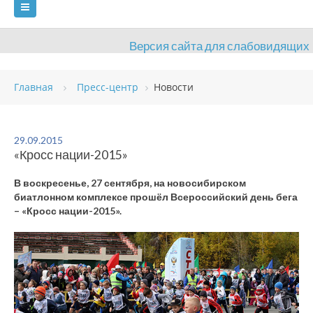
Версия сайта для слабовидящих
ГЛАВНАЯ
Главная
Пресс-центр
Новости
СВЕДЕНИЯ ОБ ОБРАЗОВАТЕЛЬНОЙ ОРГАНИЗАЦИИ
ВИДЫ СПОРТА
АНТИДОПИНГ
РАСПИСАНИЯ
29.09.2015
«Кросс нации-2015»
ОБЪЕКТЫ
ДОКУМЕНТЫ
ПРЕСС-ЦЕНТР
В воскресенье, 27 сентября, на новосибирском
ОЦЕНКА КАЧЕСТВА ОБРАЗОВАНИЯ
ВАКАНСИИ
биатлонном комплексе прошёл Всероссийский день бега
– «Кросс нации-2015».
ПЛАТНЫЕ УСЛУГИ
КОНТАКТЫ