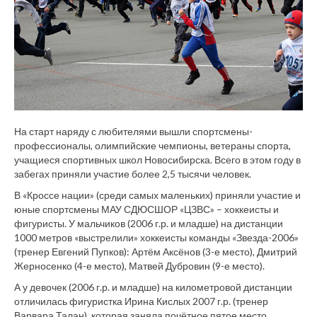
На старт наряду с любителями вышли спортсмены-
профессионалы, олимпийские чемпионы, ветераны спорта,
учащиеся спортивных школ Новосибирска. Всего в этом году в
забегах приняли участие более 2,5 тысячи человек.
В «Кроссе нации» (среди самых маленьких) приняли участие и
юные спортсмены МАУ СДЮСШОР «ЦЗВС» – хоккеисты и
фигуристы. У мальчиков (2006 г.р. и младше) на дистанции
1000 метров «выстрелили» хоккеисты команды «Звезда-2006»
(тренер Евгений Пупков): Артём Аксёнов (3-е место), Дмитрий
Жерносенко (4-е место), Матвей Дубровин (9-е место).
А у девочек (2006 г.р. и младше) на километровой дистанции
отличилась фигуристка Ирина Кислых 2007 г.р. (тренер
Варвара Талан), которая заняла почётное пятое место.