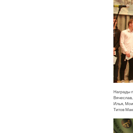
Награды п
Вячеслав,
Илья, Мои
Титов Мак