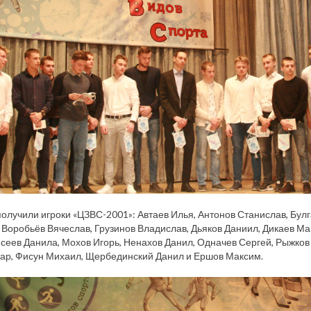
олучили игроки «ЦЗВС-2001»: Автаев Илья, Антонов Станислав, Бул
 Воробьёв Вячеслав, Грузинов Владислав, Дьяков Даниил, Дикаев Ма
сеев Данила, Мохов Игорь, Ненахов Данил, Одначев Сергей, Рыжков 
ар, Фисун Михаил, Щербединский Данил и Ершов Максим.