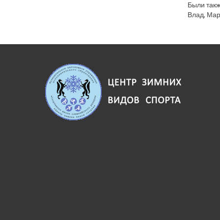
Были такж
Влад, Мар