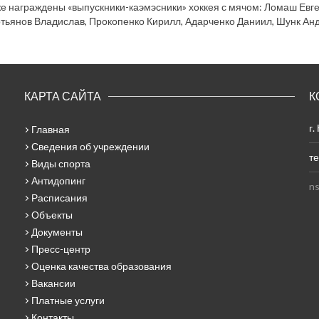
е награждены «выпускники-каэмэсники» хоккея с мячом: Ломаш Евг
тьянов Владислав, Прокопенко Кирилл, Адарченко Даниил, Шунк Анд
КАРТА САЙТА
К
г.
Главная
Сведения об учреждении
те
Виды спорта
Антидопинг
ns
Расписания
Объекты
Документы
Пресс-центр
Оценка качества образования
Вакансии
Платные услуги
Контакты