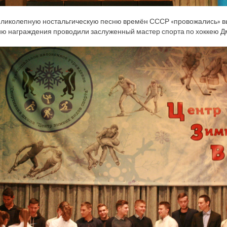
еликолепную ностальгическую песню времён СССР «провожались» вып
 награждения проводили заслуженный мастер спорта по хоккею Дм