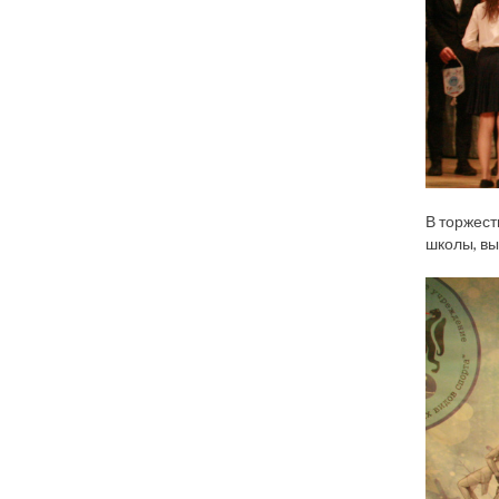
В торжест
школы, вы