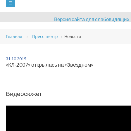
Версия сайта для слабовидящих
ГЛАВНАЯ
Главная
Пресс-центр
Новости
СВЕДЕНИЯ ОБ ОБРАЗОВАТЕЛЬНОЙ ОРГАНИЗАЦИИ
ВИДЫ СПОРТА
АНТИДОПИНГ
РАСПИСАНИЯ
31.10.2015
«КЛ-2007» открылась на «Звёздном»
ОБЪЕКТЫ
ДОКУМЕНТЫ
ПРЕСС-ЦЕНТР
ОЦЕНКА КАЧЕСТВА ОБРАЗОВАНИЯ
ВАКАНСИИ
Видеосюжет
ПЛАТНЫЕ УСЛУГИ
КОНТАКТЫ