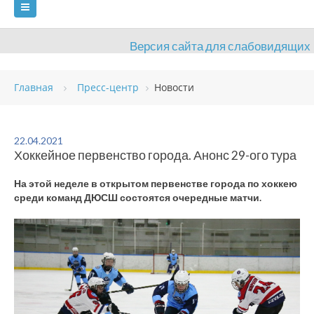
Версия сайта для слабовидящих
ГЛАВНАЯ
Главная
Пресс-центр
Новости
СВЕДЕНИЯ ОБ ОБРАЗОВАТЕЛЬНОЙ ОРГАНИЗАЦИИ
ВИДЫ СПОРТА
АНТИДОПИНГ
РАСПИСАНИЯ
22.04.2021
Хоккейное первенство города. Анонс 29-ого тура
ОБЪЕКТЫ
ДОКУМЕНТЫ
ПРЕСС-ЦЕНТР
На этой неделе в открытом первенстве города по хоккею
ОЦЕНКА КАЧЕСТВА ОБРАЗОВАНИЯ
ВАКАНСИИ
среди команд ДЮСШ состоятся очередные матчи.
ПЛАТНЫЕ УСЛУГИ
КОНТАКТЫ