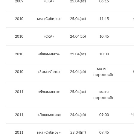
2009
«СКА»
25.04(вс)
08:15
2010
м/а«Сибирь»
25.04(вс)
11:15
2010
«СКА»
24.04(сб)
10:45
2010
«Фламинго»
25.04(вс)
10:00
матч
2010
«Зима-Лето»
24.04(сб)
перенесён
матч
2011
«Фламинго»
25.04(вс)
перенесён
2011
«Локомотив»
24.04(сб)
09:00
Ч
2011
м/а«Сибирь»
23.04(пт)
09:45