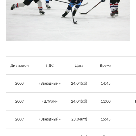
Див
изион
ЛДС
Дата
Время
2008
«Звездный»
24.04(сб)
14:45
2009
«Штурм»
24.04(сб)
11:00
2009
«Звёздный»
23.04(пт)
15:45