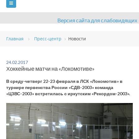
Версия сайта для слабовидящих
ГЛАВНАЯ
Главная
Пресс-центр
Новости
СВЕДЕНИЯ ОБ ОБРАЗОВАТЕЛЬНОЙ ОРГАНИЗАЦИИ
ВИДЫ СПОРТА
АНТИДОПИНГ
РАСПИСАНИЯ
24.02.2017
Хоккейные матчи на «Локомотиве»
ОБЪЕКТЫ
ДОКУМЕНТЫ
ПРЕСС-ЦЕНТР
В среду-четверг 22-23 февраля в ЛСК «Локомотив» в
ОЦЕНКА КАЧЕСТВА ОБРАЗОВАНИЯ
ВАКАНСИИ
турнире первенства России «СДВ-2003» команда
«ЦЗВС-2003» встретилась с иркутским «Рекордом-2003».
ПЛАТНЫЕ УСЛУГИ
КОНТАКТЫ