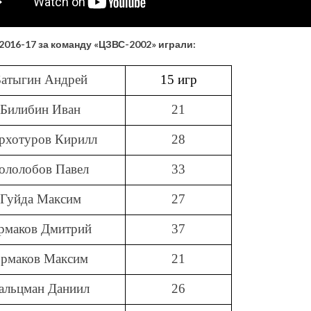
 2016-17 за команду «ЦЗВС-2002» играли:
Батыгин Андрей
15 игр
Билибин Иван
21
рхотуров Кирилл
28
ололобов Павел
33
Гуйда Максим
27
рмаков Дмитрий
37
рмаков Максим
21
альцман Даниил
26