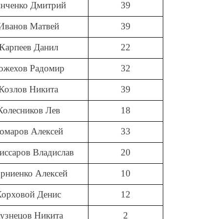
инченко Дмитрий
39
Иванов Матвей
39
Карпеев Данил
22
ожехов Радомир
32
Козлов Никита
39
Колесников Лев
18
омаров Алексей
33
иссаров Владислав
20
рниенко Алексей
10
Корховой Денис
12
узнецов Никита
2