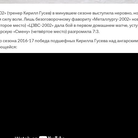
2» (тренер Кирилл Гусев) в минувшем сезоне выступила неровно, н
и силу воли. Лишь безоговорочному фавориту «Металлургу-2002» но
второе место) «ЦЗВС-2002» дала бой в первом домашнем матче, уступ
верскую «Смену» (четвёртое место) разгромила 7:3.
гр сезона 2016-17 победа подшефных Кирилла Гусева над ангарским
ющейся: