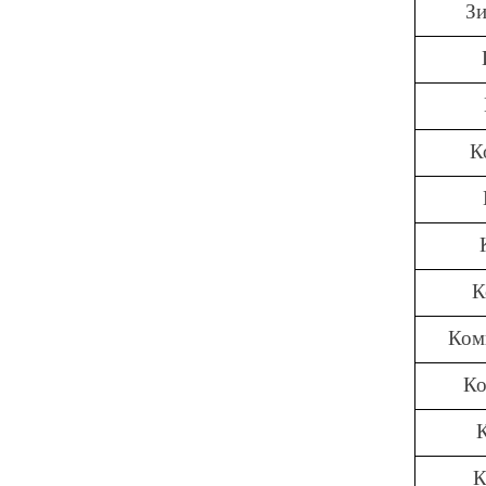
З
К
К
Ком
Ко
К