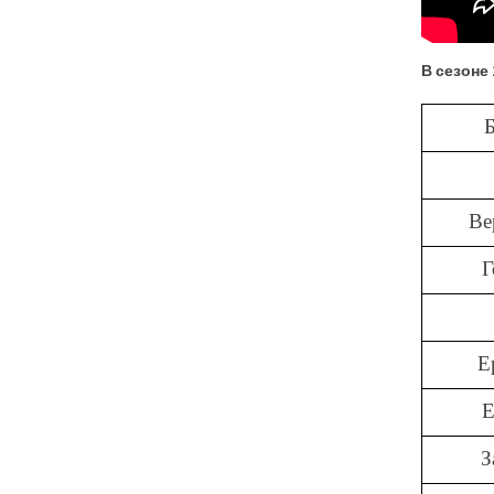
В сезоне
Ве
Г
Е
Е
З