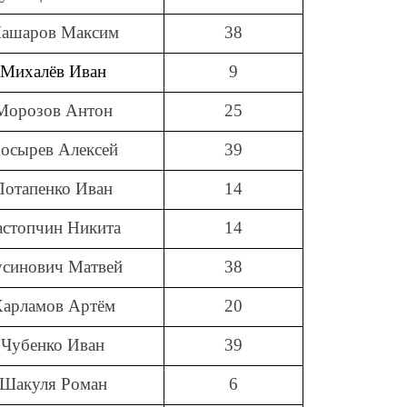
ашаров Максим
38
Михалёв Иван
9
Морозов Антон
25
осырев Алексей
39
Потапенко Иван
14
астопчин Никита
14
усинович Матвей
38
арламов Артём
20
Чубенко Иван
39
Шакуля Роман
6