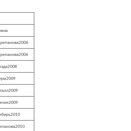
рмак
ерепанова2006
ерепанова2006
езда2008
урм2009
сталл2009
мпия2009
ибирь2010
епанова2010