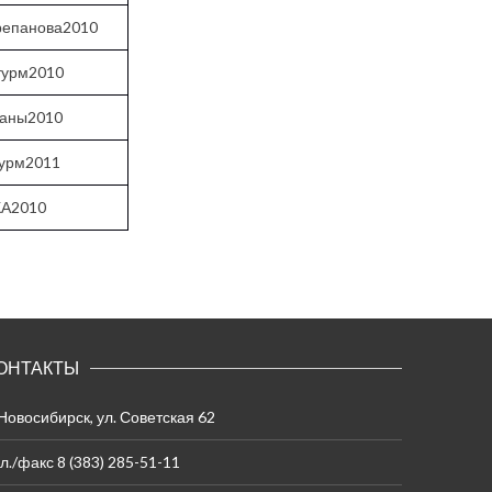
репанова2010
турм2010
таны2010
урм2011
КА2010
ОНТАКТЫ
 Новосибирск, ул. Советская 62
л./факс 8 (383) 285-51-11