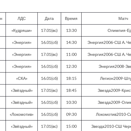
он
ЛДС
Дата
Время
Матч
«Кудряши»
17.01(вс)
13:30
Олимпия-Е
«Энергия»
16.01(сб)
14:30
Энергия2006-СШ А. Ч
«Энергия»
17.01(вс)
11:00
Энергия2006-СШ А. Ч
«Энергия»
16.01(сб)
12:30
Энергия2008-Зв
«СКА»
16.01(сб)
18:15
Легион2009-Шт
«Звёздный»
17.01(вс)
18:45
Звезда2009-Кри
«Звёздный»
16.01(сб)
10:30
Звезда2009-Оли
«Локомотив»
16.01(сб)
09:30
Локомотив2010-С
«Звёздный»
17.01(вс)
15:00
Звезда2010-СШ Чер