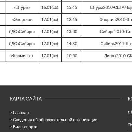
«Штурм»
16.01(сб)
15:45
Штурм2010-СШ А.Че
«Энергия»
17.01(вс)
12:15
Энергия2010-Ш
ЛДС«Сибирь»
17.01(вс)
13:00
Сибирь2010-Ти
ЛДС«Сибирь»
17.01(вс)
14:30
Сибирь2011-Шт
«Фламинго»
17.01(вс)
10:00
Лигры2010-С
КАРТА САЙТА
К
г.
Главная
Сведения об образовательной организации
те
Виды спорта