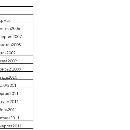
Ермак
мотив2006
нергия2007
омотив2008
сток2009
езда2009
бирь2 2009
езда2010
-СКА2011
ергия2011
Штурм2011
бирь2011
итаны2011
нергия2011