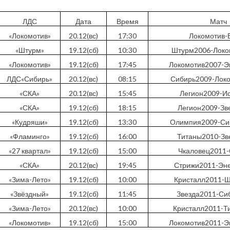
ЛДС
Дата
Время
Матч
«Локомотив»
20.12(вс)
17:30
Локомотив-
«Штурм»
19.12(сб)
10:30
Штурм2006-Локо
«Локомотив»
19.12(сб)
17:45
Локомотив2007-Э
ЛДС«Сибирь»
20.12(вс)
08:15
Сибирь2009-Лок
«СКА»
20.12(вс)
15:45
Легион2009-И
«СКА»
19.12(сб)
18:15
Легион2009-Зв
«Кудряши»
19.12(сб)
13:30
Олимпия2009-Си
«Фламинго»
19.12(сб)
16:00
Титаны2010-Зв
«27 квартал»
19.12(сб)
15:00
Чкаловец2011
«СКА»
20.12(вс)
19:45
Стрижи2011-Эн
«Зима-Лето»
19.12(сб)
10:00
Кристалл2011-
«Звёздный»
19.12(сб)
11:45
Звезда2011-Си
«Зима-Лето»
20.12(вс)
10:00
Кристалл2011-Т
«Локомотив»
19.12(сб)
15:00
Локомотив2011-Э