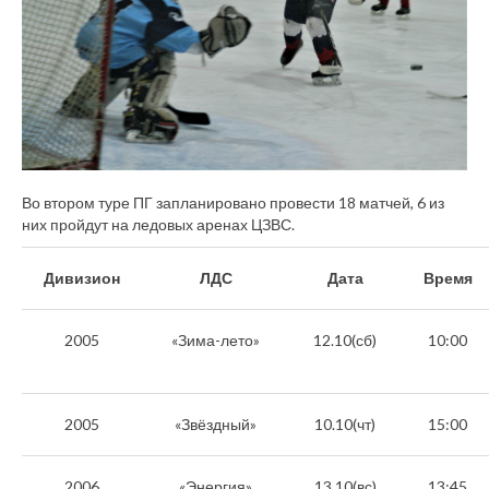
Во втором туре ПГ запланировано провести 18 матчей, 6 из
них пройдут на ледовых аренах ЦЗВС.
Дивизион
ЛДС
Дата
Время
2005
«Зима-лето»
12.10(сб)
10:00
2005
«Звёздный»
10.10(чт)
15:00
2006
«Энергия»
13.10(вс)
13:45