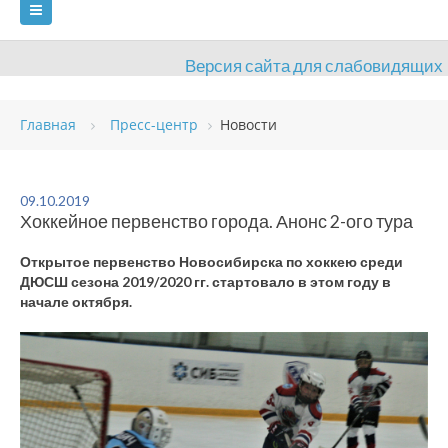
Версия сайта для слабовидящих
ГЛАВНАЯ
Главная
Пресс-центр
Новости
СВЕДЕНИЯ ОБ ОБРАЗОВАТЕЛЬНОЙ ОРГАНИЗАЦИИ
ВИДЫ СПОРТА
АНТИДОПИНГ
РАСПИСАНИЯ
09.10.2019
Хоккейное первенство города. Анонс 2-ого тура
ОБЪЕКТЫ
ДОКУМЕНТЫ
ПРЕСС-ЦЕНТР
Открытое первенство Новосибирска по хоккею среди
ОЦЕНКА КАЧЕСТВА ОБРАЗОВАНИЯ
ВАКАНСИИ
ДЮСШ сезона 2019/2020 гг. стартовало в этом году в
начале октября.
ПЛАТНЫЕ УСЛУГИ
КОНТАКТЫ