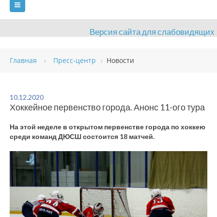
Версия сайта для слабовидящих
ГЛАВНАЯ
Главная
Пресс-центр
Новости
СВЕДЕНИЯ ОБ ОБРАЗОВАТЕЛЬНОЙ ОРГАНИЗАЦИИ
ВИДЫ СПОРТА
АНТИДОПИНГ
РАСПИСАНИЯ
10.12.2020
Хоккейное первенство города. Анонс 11-ого тура
ОБЪЕКТЫ
ДОКУМЕНТЫ
ПРЕСС-ЦЕНТР
На этой неделе в открытом первенстве города по хоккею
ОЦЕНКА КАЧЕСТВА ОБРАЗОВАНИЯ
ВАКАНСИИ
среди команд ДЮСШ состоится 18 матчей.
ПЛАТНЫЕ УСЛУГИ
КОНТАКТЫ