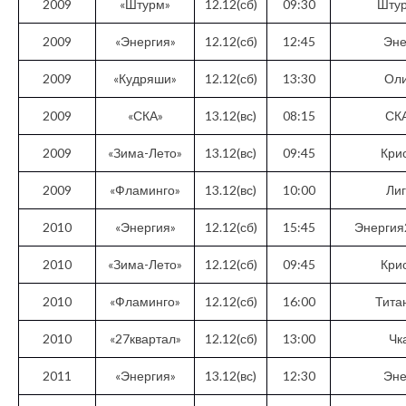
2009
«Штурм»
12.12(сб)
09:30
Шту
2009
«Энергия»
12.12(сб)
12:45
Эне
2009
«Кудряши»
12.12(сб)
13:30
Ол
2009
«СКА»
13.12(вс)
08:15
СК
2009
«Зима-Лето»
13.12(вс)
09:45
Кри
2009
«Фламинго»
13.12(вс)
10:00
Ли
2010
«Энергия»
12.12(сб)
15:45
Энергия
2010
«Зима-Лето»
12.12(сб)
09:45
Кри
2010
«Фламинго»
12.12(сб)
16:00
Тита
2010
«27квартал»
12.12(сб)
13:00
Чк
2011
«Энергия»
13.12(вс)
12:30
Эне