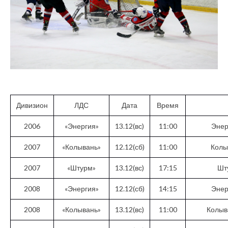
Дивизион
ЛДС
Дата
Время
2006
«Энергия»
13.12(вс)
11:00
Энер
2007
«Колывань»
12.12(сб)
11:00
Колы
2007
«Штурм»
13.12(вс)
17:15
Шт
2008
«Энергия»
12.12(сб)
14:15
Энер
2008
«Колывань»
13.12(вс)
11:00
Колыв