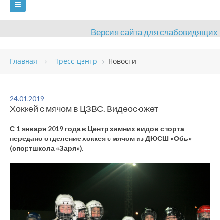
Версия сайта для слабовидящих
ГЛАВНАЯ
Главная
Пресс-центр
Новости
СВЕДЕНИЯ ОБ ОБРАЗОВАТЕЛЬНОЙ ОРГАНИЗАЦИИ
ВИДЫ СПОРТА
АНТИДОПИНГ
РАСПИСАНИЯ
24.01.2019
Хоккей с мячом в ЦЗВС. Видеосюжет
ОБЪЕКТЫ
ДОКУМЕНТЫ
ПРЕСС-ЦЕНТР
С 1 января 2019 года в Центр зимних видов спорта
ОЦЕНКА КАЧЕСТВА ОБРАЗОВАНИЯ
ВАКАНСИИ
передано отделение хоккея с мячом из ДЮСШ «Обь»
(спортшкола «Заря»).
ПЛАТНЫЕ УСЛУГИ
КОНТАКТЫ