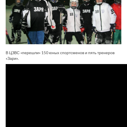
В ЦЗВС «перешли» 150 юных спортсменов и пять тренеров
«Зари».