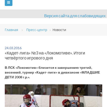
Версия сайта для слабовидящих
ГЛАВНАЯ
Главная
Пресс-центр
Новости
СВЕДЕНИЯ ОБ ОБРАЗОВАТЕЛЬНОЙ ОРГАНИЗАЦИИ
ВИДЫ СПОРТА
АНТИДОПИНГ
РАСПИСАНИЯ
24.03.2016
«Кадет-лига» №3 на «Локомотиве». Итоги
ОБЪЕКТЫ
ДОКУМЕНТЫ
ПРЕСС-ЦЕНТР
четвёртого игрового дня
ОЦЕНКА КАЧЕСТВА ОБРАЗОВАНИЯ
ВАКАНСИИ
В ЛСК «Локомотив» близится к завершению третий,
весенний, турнир «Кадет-лиги» в дивизионе «МЛАДШИЕ
ПЛАТНЫЕ УСЛУГИ
КОНТАКТЫ
ДЕТИ 2008 г.р.».