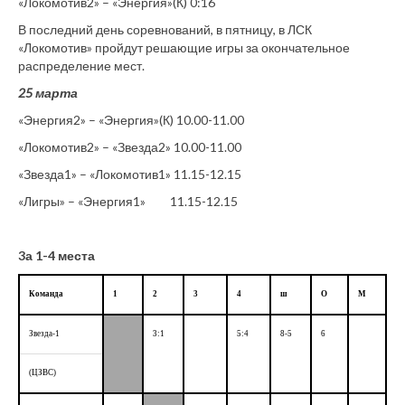
«Локомотив2» – «Энергия»(К) 0:16
В последний день соревнований, в пятницу, в ЛСК
«Локомотив» пройдут решающие игры за окончательное
распределение мест.
25 марта
«Энергия2» – «Энергия»(К) 10.00-11.00
«Локомотив2» – «Звезда2» 10.00-11.00
«Звезда1» – «Локомотив1» 11.15-12.15
«Лигры» – «Энергия1» 11.15-12.15
3а 1-4 места
Команда
1
2
3
4
ш
О
М
Звезда-1
3:1
5:4
8-5
6
(ЦЗВС)