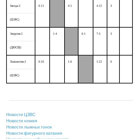
Звезда-2
0:11
4:1
4-12
3
(ЦЗВС)
Энергия-2
1:4
6:1
7-5
3
(ДЮСШ)
Локомотив-2
0:16
1:6
1-22
0
(ЦЗВС)
Новости ЦЗВС
Новости хоккея
Новости лыжных гонок
Новости фигурного катания