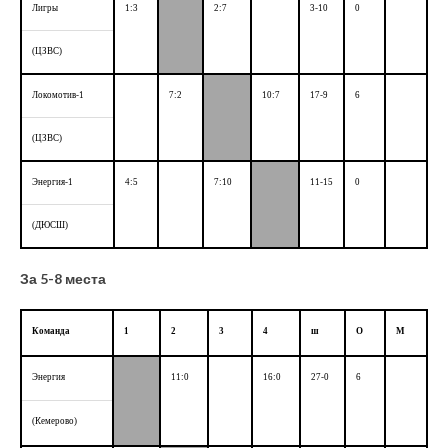
Лигры
1:3
2:7
3-10
0
(ЦЗВС)
Локомотив-1
7:2
10:7
17-9
6
(ЦЗВС)
Энергия-1
4:5
7:10
11-15
0
(ДЮСШ)
За 5-8 места
Команда
1
2
3
4
ш
О
М
Энергия
11:0
16:0
27-0
6
(Кемерово)