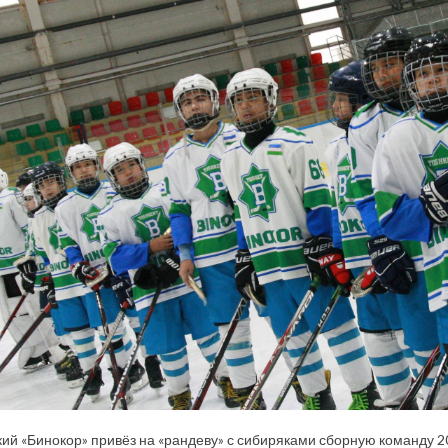
ий «Бинокор» привёз на «рандеву» с сибиряками сборную команду 2008