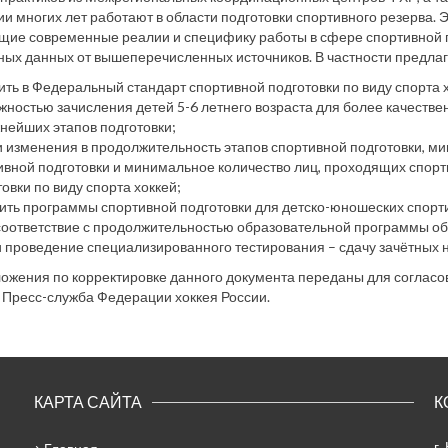
и многих лет работают в области подготовки спортивного резерва. 
ие современные реалии и специфику работы в сфере спортивной п
ых данных от вышеперечисленных источников. В частности предла
ить в Федеральный стандарт спортивной подготовки по виду спорта 
жностью зачисления детей 5-6 летнего возраста для более качестве
жнейших этапов подготовки;
и изменения в продолжительность этапов спортивной подготовки, м
ивной подготовки и минимальное количество лиц, проходящих спорти
овки по виду спорта хоккей;
ить программы спортивной подготовки для детско-юношеских спорт
 соответствие с продолжительностью образовательной программы о
и проведение специализированного тестирования – сдачу зачётных 
ожения по корректировке данного документа переданы для согласо
Пресс-служба Федерации хоккея России.
КАРТА САЙТА
К
г.