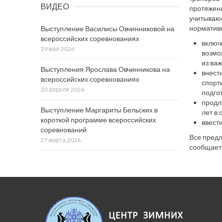
ВИДЕО
протяжени
учитывающ
нормативн
Выступление Василисы Овчинниковой на
всероссийских соревнованиях
включ
29 мая 2026
возмо
из ва
Выступления Ярослава Овчинникова на
внест
всероссийских соревнованиях
спорт
20 апреля 2026
подгот
продл
Выступление Маргариты Бельских в
лет в
короткой программе всероссийских
ввест
соревнований
Все предл
27 марта 2026
сообщает 