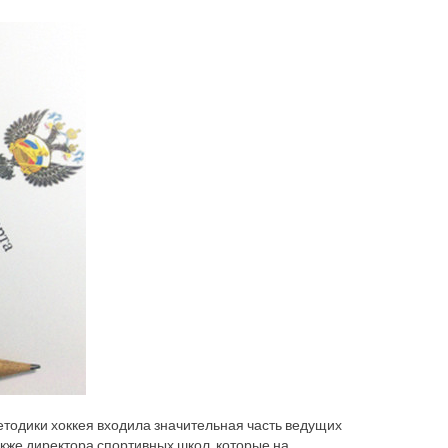
етодики хоккея входила значительная часть ведущих
кже директора спортивных школ, которые на