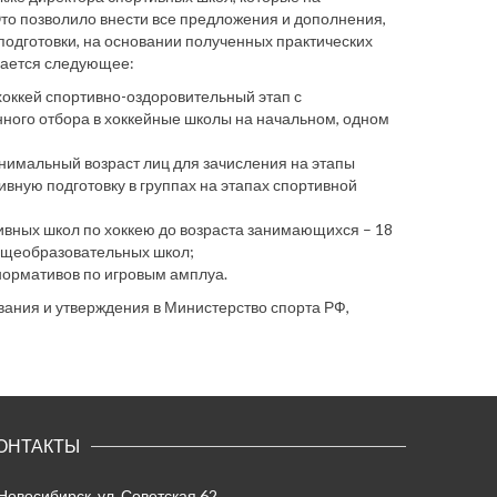
Это позволило внести все предложения и дополнения,
одготовки, на основании полученных практических
гается следующее:
хоккей спортивно-оздоровительный этап с
нного отбора в хоккейные школы на начальном, одном
инимальный возраст лиц для зачисления на этапы
вную подготовку в группах на этапах спортивной
ивных школ по хоккею до возраста занимающихся – 18
бщеобразовательных школ;
нормативов по игровым амплуа.
вания и утверждения в Министерство спорта РФ,
ОНТАКТЫ
 Новосибирск, ул. Советская 62