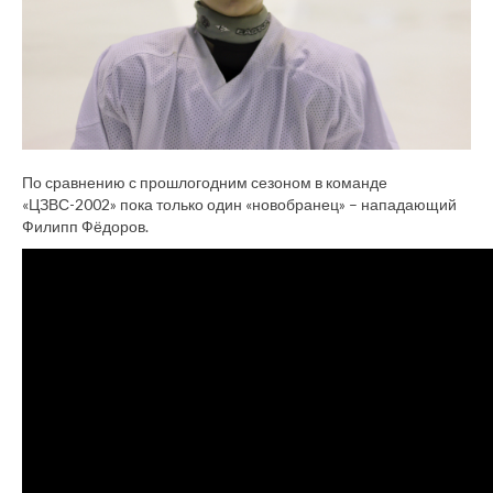
По сравнению с прошлогодним сезоном в команде
«ЦЗВС-2002» пока только один «новобранец» – нападающий
Филипп Фёдоров.