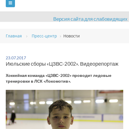
Версия сайта для слабовидящих
ГЛАВНАЯ
Главная
Пресс-центр
Новости
СВЕДЕНИЯ ОБ ОБРАЗОВАТЕЛЬНОЙ ОРГАНИЗАЦИИ
ВИДЫ СПОРТА
АНТИДОПИНГ
РАСПИСАНИЯ
23.07.2017
Июльские сборы «ЦЗВС-2002». Видеорепортаж
ОБЪЕКТЫ
ДОКУМЕНТЫ
ПРЕСС-ЦЕНТР
Хоккейная команда «ЦЗВС-2002» проводит ледовые
ОЦЕНКА КАЧЕСТВА ОБРАЗОВАНИЯ
ВАКАНСИИ
тренировки в ЛСК «Локомотив».
ПЛАТНЫЕ УСЛУГИ
КОНТАКТЫ