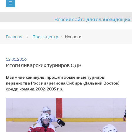
Версия сайта для слабовидящих
ГЛАВНАЯ
Главная
Пресс-центр
Новости
СВЕДЕНИЯ ОБ ОБРАЗОВАТЕЛЬНОЙ ОРГАНИЗАЦИИ
ВИДЫ СПОРТА
АНТИДОПИНГ
РАСПИСАНИЯ
12.01.2016
Итоги январских турниров СДВ
ОБЪЕКТЫ
ДОКУМЕНТЫ
ПРЕСС-ЦЕНТР
В зимние каникулы прошли хоккейные турниры
ОЦЕНКА КАЧЕСТВА ОБРАЗОВАНИЯ
ВАКАНСИИ
первенства России (региона Сибирь-Дальний Восток)
среди команд 2002-2005 г.р.
ПЛАТНЫЕ УСЛУГИ
КОНТАКТЫ