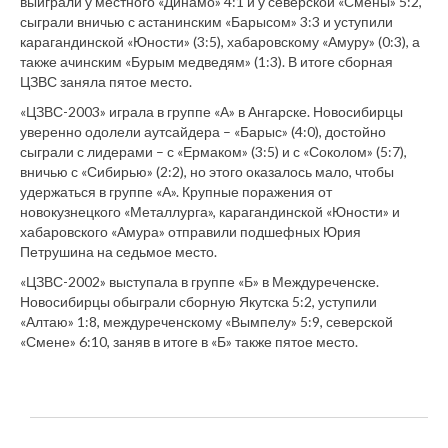
выиграли у местного «Динамо» 4:1 и у северской «Смены» 5:2,
сыграли вничью с астанинским «Барысом» 3:3 и уступили
карагандинской «Юности» (3:5), хабаровскому «Амуру» (0:3), а
также ачинским «Бурым медведям» (1:3). В итоге сборная
ЦЗВС заняла пятое место.
«ЦЗВС-2003» играла в группе «А» в Ангарске. Новосибирцы
уверенно одолели аутсайдера – «Барыс» (4:0), достойно
сыграли с лидерами – с «Ермаком» (3:5) и с «Соколом» (5:7),
вничью с «Сибирью» (2:2), но этого оказалось мало, чтобы
удержаться в группе «А». Крупные поражения от
новокузнецкого «Металлурга», карагандинской «Юности» и
хабаровского «Амура» отправили подшефных Юрия
Петрушина на седьмое место.
«ЦЗВС-2002» выступала в группе «Б» в Междуреченске.
Новосибирцы обыграли сборную Якутска 5:2, уступили
«Алтаю» 1:8, междуреченскому «Вымпелу» 5:9, северской
«Смене» 6:10, заняв в итоге в «Б» также пятое место.