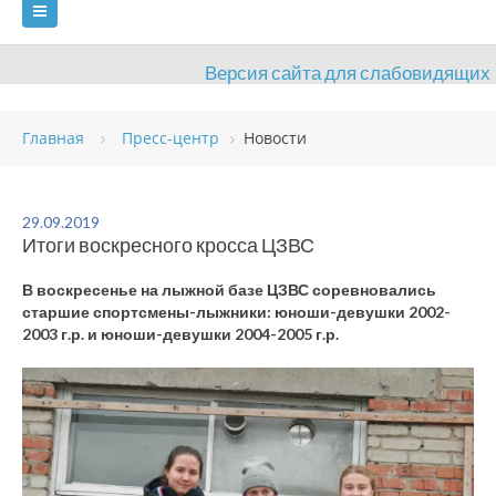
Версия сайта для слабовидящих
ГЛАВНАЯ
Главная
Пресс-центр
Новости
СВЕДЕНИЯ ОБ ОБРАЗОВАТЕЛЬНОЙ ОРГАНИЗАЦИИ
ВИДЫ СПОРТА
АНТИДОПИНГ
РАСПИСАНИЯ
29.09.2019
Итоги воскресного кросса ЦЗВС
ОБЪЕКТЫ
ДОКУМЕНТЫ
ПРЕСС-ЦЕНТР
В воскресенье на лыжной базе ЦЗВС соревновались
ОЦЕНКА КАЧЕСТВА ОБРАЗОВАНИЯ
ВАКАНСИИ
старшие спортсмены-лыжники: юноши-девушки 2002-
2003 г.р. и юноши-девушки 2004-2005 г.р.
ПЛАТНЫЕ УСЛУГИ
КОНТАКТЫ