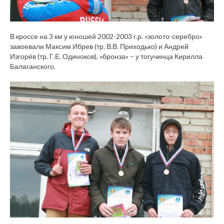
В кроссе на 3 км у юношей 2002-2003 г.р. «золото-серебро»
завоевали Максим Ибрев (тр. В.В. Приходько) и Андрей
Изгорёв (тр. Г.Е. Одиноков), «бронза» – у тогучинца Кирилла
Балаганского.