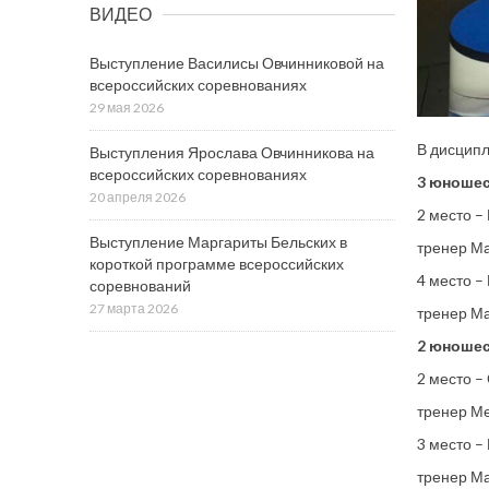
ВИДЕО
Выступление Василисы Овчинниковой на
всероссийских соревнованиях
29 мая 2026
В дисципл
Выступления Ярослава Овчинникова на
всероссийских соревнованиях
3 юношес
20 апреля 2026
2 место –
Выступление Маргариты Бельских в
тренер М
короткой программе всероссийских
4 место –
соревнований
27 марта 2026
тренер М
2 юношес
2 место –
тренер М
3 место –
тренер М