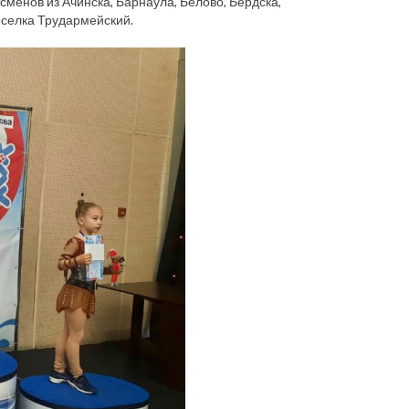
сменов из Ачинска, Барнаула, Белово, Бердска,
оселка Трудармейский.