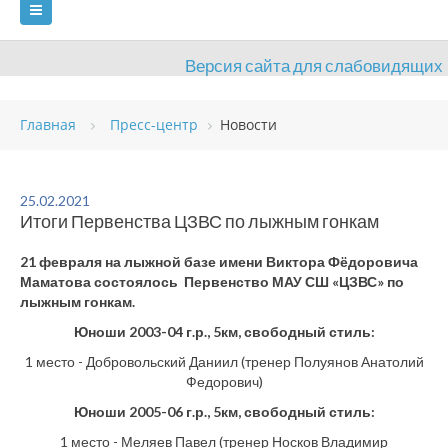
Версия сайта для слабовидящих
ГЛАВНАЯ
Главная
Пресс-центр
Новости
СВЕДЕНИЯ ОБ ОБРАЗОВАТЕЛЬНОЙ ОРГАНИЗАЦИИ
ВИДЫ СПОРТА
АНТИДОПИНГ
РАСПИСАНИЯ
25.02.2021
Итоги Первенства ЦЗВС по лыжным гонкам
ОБЪЕКТЫ
ДОКУМЕНТЫ
ПРЕСС-ЦЕНТР
21 февраля на лыжной базе имени Виктора Фёдоровича
ОЦЕНКА КАЧЕСТВА ОБРАЗОВАНИЯ
ВАКАНСИИ
Маматова состоялось Первенство МАУ СШ «ЦЗВС» по
лыжным гонкам.
ПЛАТНЫЕ УСЛУГИ
КОНТАКТЫ
Юноши 2003-04 г.р., 5км, свободный стиль:
1 место - Добровольский Даниил (тренер Полуянов Анатолий
Федорович)
Юноши 2005-06 г.р., 5км, свободный стиль:
1 место - Меляев Павел (тренер Носков Владимир