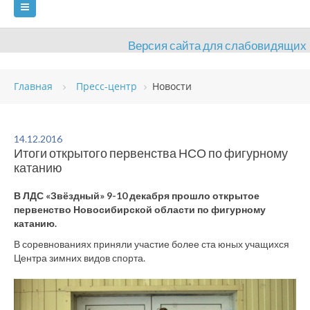
Версия сайта для слабовидящих
ГЛАВНАЯ
Главная
Пресс-центр
Новости
СВЕДЕНИЯ ОБ ОБРАЗОВАТЕЛЬНОЙ ОРГАНИЗАЦИИ
ВИДЫ СПОРТА
АНТИДОПИНГ
РАСПИСАНИЯ
14.12.2016
Итоги открытого первенства НСО по фигурному
ОБЪЕКТЫ
ДОКУМЕНТЫ
ПРЕСС-ЦЕНТР
катанию
ОЦЕНКА КАЧЕСТВА ОБРАЗОВАНИЯ
ВАКАНСИИ
В ЛДС «Звёздный» 9-10 декабря прошло открытое
первенство Новосибирской области по фигурному
ПЛАТНЫЕ УСЛУГИ
КОНТАКТЫ
катанию.
В соревнованиях приняли участие более ста юных учащихся
Центра зимних видов спорта.