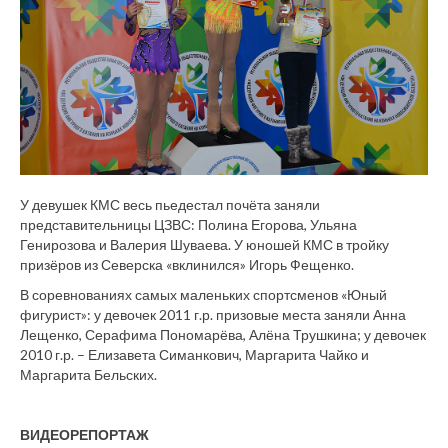
У девушек КМС весь пьедестал почёта заняли
представительницы ЦЗВС: Полина Егорова, Ульяна
Генирозова и Валерия Шуваева. У юношей КМС в тройку
призёров из Северска «вклинился» Игорь Фещенко.
В соревнованиях самых маленьких спортсменов «Юный
фигурист»: у девочек 2011 г.р. призовые места заняли Анна
Лещенко, Серафима Пономарёва, Алёна Трушкина; у девочек
2010 г.р. – Елизавета Симанкович, Маргарита Чайко и
Маргарита Бельских.
ВИДЕОРЕПОРТАЖ