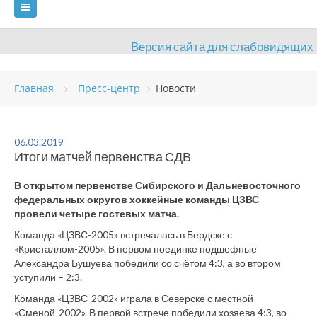
Версия сайта для слабовидящих
ГЛАВНАЯ
СВЕДЕНИЯ ОБ УЧРЕЖДЕНИИ
Главная
Пресс-центр
Новости
ВИДЫ СПОРТА
АНТИДОПИНГ
РАСПИСАНИЯ
ОБЪЕКТЫ
ДОКУМЕНТЫ
ПРЕСС-ЦЕНТР
06.03.2019
Итоги матчей первенства СДВ
ОЦЕНКА КАЧЕСТВА ОБРАЗОВАНИЯ
ВАКАНСИИ
В открытом первенстве Сибирского и Дальневосточного
ПЛАТНЫЕ УСЛУГИ
КОНТАКТЫ
федеральных округов хоккейные команды ЦЗВС
провели четыре гостевых матча.
Команда «ЦЗВС-2005» встречалась в Бердске с
«Кристаллом-2005». В первом поединке подшефные
Александра Бушуева победили со счётом 4:3, а во втором
уступили – 2:3.
Команда «ЦЗВС-2002» играла в Северске с местной
«Сменой-2002». В первой встрече победили хозяева 4:3, во