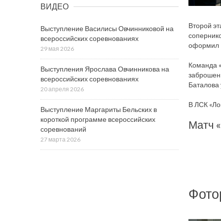
ВИДЕО
Второй эт
Выступление Василисы Овчинниковой на
сопернико
всероссийских соревнованиях
оформил Е
29 мая 2026
Команда «
Выступления Ярослава Овчинникова на
заброшенн
всероссийских соревнованиях
Баталова 
20 апреля 2026
В ЛСК «Ло
Выступление Маргариты Бельских в
короткой программе всероссийских
Матч «
соревнований
27 марта 2026
Фото