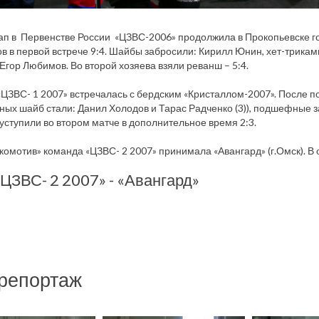
ап в Первенстве России «ЦЗВС-2006» продолжила в Прокопьевске г
в в первой встрече 9:4. Шайбы забросили: Кирилл Юнин, хет-трикам
гор Любимов. Во второй хозяева взяли реванш – 5:4.
ЦЗВС- 1 2007» встречалась с бердским «Кристаллом-2007». После по
ых шайб стали: Данил Холодов и Тарас Радченко (3)), подшефные 
уступили во втором матче в дополнительное время 2:3.
комотив» команда «ЦЗВС- 2 2007» принимала «Авангард» (г.Омск). В о
ЦЗВС- 2 2007» - «Авангард»
репортаж