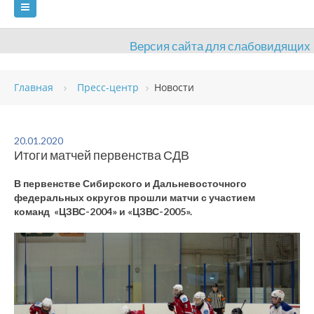
Версия сайта для слабовидящих
ГЛАВНАЯ
Главная
Пресс-центр
Новости
СВЕДЕНИЯ ОБ ОБРАЗОВАТЕЛЬНОЙ ОРГАНИЗАЦИИ
ВИДЫ СПОРТА
АНТИДОПИНГ
РАСПИСАНИЯ
20.01.2020
Итоги матчей первенства СДВ
ОБЪЕКТЫ
ДОКУМЕНТЫ
ПРЕСС-ЦЕНТР
В первенстве Сибирского и Дальневосточного
ОЦЕНКА КАЧЕСТВА ОБРАЗОВАНИЯ
ВАКАНСИИ
федеральных округов прошли матчи с участием
команд «ЦЗВС-2004» и «ЦЗВС-2005».
ПЛАТНЫЕ УСЛУГИ
КОНТАКТЫ