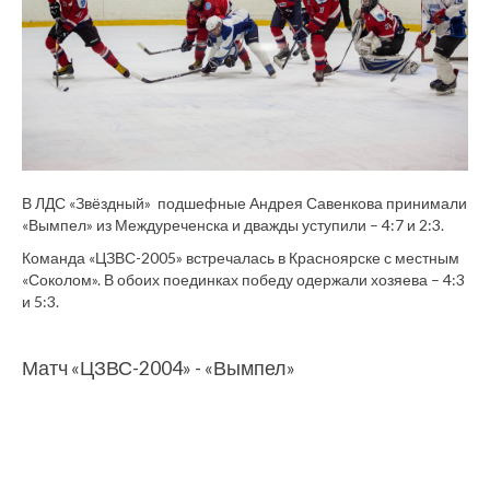
В ЛДС «Звёздный» подшефные Андрея Савенкова принимали
«Вымпел» из Междуреченска и дважды уступили – 4:7 и 2:3.
Команда «ЦЗВС-2005» встречалась в Красноярске с местным
«Соколом». В обоих поединках победу одержали хозяева – 4:3
и 5:3.
Матч «ЦЗВС-2004» - «Вымпел»