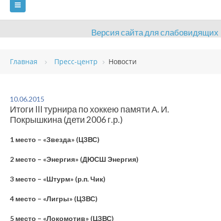
Версия сайта для слабовидящих
ГЛАВНАЯ
Главная
Пресс-центр
Новости
СВЕДЕНИЯ ОБ ОБРАЗОВАТЕЛЬНОЙ ОРГАНИЗАЦИИ
ВИДЫ СПОРТА
АНТИДОПИНГ
РАСПИСАНИЯ
10.06.2015
Итоги III турнира по хоккею памяти А. И.
ОБЪЕКТЫ
ДОКУМЕНТЫ
ПРЕСС-ЦЕНТР
Покрышкина (дети 2006 г.р.)
ОЦЕНКА КАЧЕСТВА ОБРАЗОВАНИЯ
ВАКАНСИИ
1 место – «Звезда» (ЦЗВС)
ПЛАТНЫЕ УСЛУГИ
КОНТАКТЫ
2 место – «Энергия» (ДЮСШ Энергия)
3 место – «Штурм» (р.п. Чик)
4 место – «Лигры» (ЦЗВС)
5 место – «Локомотив» (ЦЗВС)