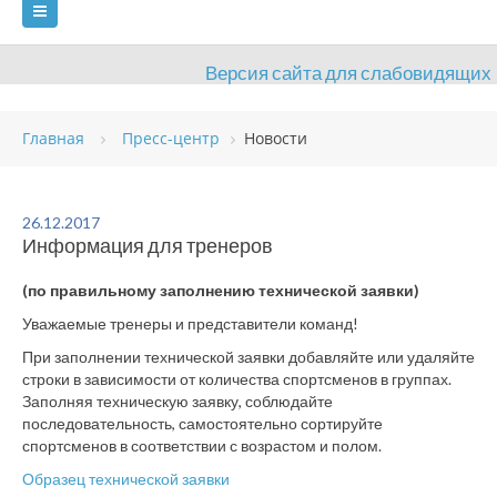
Версия сайта для слабовидящих
ГЛАВНАЯ
Главная
Пресс-центр
Новости
СВЕДЕНИЯ ОБ ОБРАЗОВАТЕЛЬНОЙ ОРГАНИЗАЦИИ
ВИДЫ СПОРТА
АНТИДОПИНГ
РАСПИСАНИЯ
26.12.2017
Информация для тренеров
ОБЪЕКТЫ
ДОКУМЕНТЫ
ПРЕСС-ЦЕНТР
(по правильному заполнению технической заявки)
ОЦЕНКА КАЧЕСТВА ОБРАЗОВАНИЯ
ВАКАНСИИ
Уважаемые тренеры и представители команд!
ПЛАТНЫЕ УСЛУГИ
КОНТАКТЫ
При заполнении технической заявки добавляйте или удаляйте
строки в зависимости от количества спортсменов в группах.
Заполняя техническую заявку, соблюдайте
последовательность, самостоятельно сортируйте
спортсменов в соответствии с возрастом и полом.
Образец технической заявки