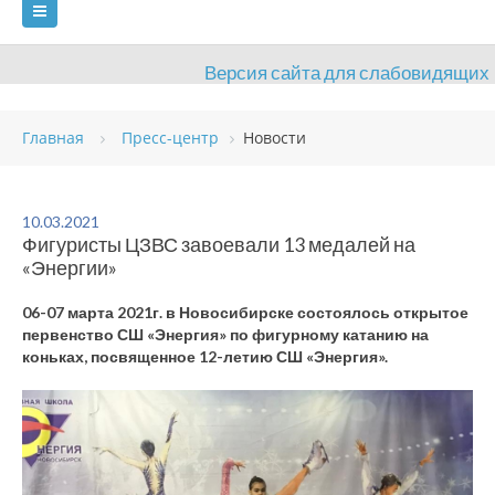
Версия сайта для слабовидящих
ГЛАВНАЯ
Главная
Пресс-центр
Новости
СВЕДЕНИЯ ОБ ОБРАЗОВАТЕЛЬНОЙ ОРГАНИЗАЦИИ
ВИДЫ СПОРТА
АНТИДОПИНГ
РАСПИСАНИЯ
10.03.2021
Фигуристы ЦЗВС завоевали 13 медалей на
ОБЪЕКТЫ
ДОКУМЕНТЫ
ПРЕСС-ЦЕНТР
«Энергии»
ОЦЕНКА КАЧЕСТВА ОБРАЗОВАНИЯ
ВАКАНСИИ
06-07 марта 2021г. в Новосибирске состоялось открытое
первенство СШ «Энергия» по фигурному катанию на
ПЛАТНЫЕ УСЛУГИ
КОНТАКТЫ
коньках, посвященное 12-летию СШ «Энергия».