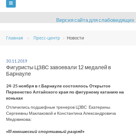
Версия сайта для слабовидящих
ГЛАВНАЯ
Главная
Пресс-центр
Новости
СВЕДЕНИЯ ОБ ОБРАЗОВАТЕЛЬНОЙ ОРГАНИЗАЦИИ
ВИДЫ СПОРТА
АНТИДОПИНГ
РАСПИСАНИЯ
30.11.2019
Фигуристы ЦЗВС завоевали 12 медалей в
ОБЪЕКТЫ
ДОКУМЕНТЫ
ПРЕСС-ЦЕНТР
Барнауле
ОЦЕНКА КАЧЕСТВА ОБРАЗОВАНИЯ
ВАКАНСИИ
24-25 ноября в г.Барнауле состоялось Открытое
Первенство Алтайского края по фигурному катанию на
ПЛАТНЫЕ УСЛУГИ
КОНТАКТЫ
коньках
Отличились подшефные тренеров ЦЗВС Екатерины
Сергеевны Маклаковой и Константина Александровича
Медовикова:
«III юношеский спортивный разряд»