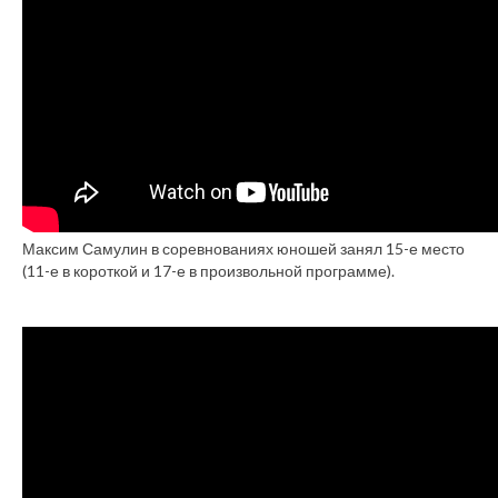
Максим Самулин в соревнованиях юношей занял 15-е место
(11-е в короткой и 17-е в произвольной программе).