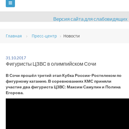
Версия сайта для слабовидящих
ГЛАВНАЯ
Главная
Пресс-центр
Новости
СВЕДЕНИЯ ОБ ОБРАЗОВАТЕЛЬНОЙ ОРГАНИЗАЦИИ
ВИДЫ СПОРТА
АНТИДОПИНГ
РАСПИСАНИЯ
31.10.2017
Фигуристы ЦЗВС в олимпийском Сочи
ОБЪЕКТЫ
ДОКУМЕНТЫ
ПРЕСС-ЦЕНТР
В Сочи прошёл третий этап Кубка России-Ростелеком по
ОЦЕНКА КАЧЕСТВА ОБРАЗОВАНИЯ
ВАКАНСИИ
фигурному катанию. В соревнованиях КМС приняли
участие два фигуриста ЦЗВС: Максим Самулин и Полина
ПЛАТНЫЕ УСЛУГИ
КОНТАКТЫ
Егорова.