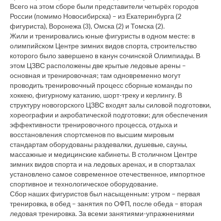
Всего на этом сборе были представители четырёх городов
России (помимо Новосибирска) – из Екатеринбурга (2
фигуриста), Воронежа (3), Омска (2) и Томска (2).
Жили и тренировались юные фигуристы в одном месте: в
олимпийском Центре зимних видов спорта, строительство
которого было завершено в канун сочинской Олимпиады. В
этом ЦЗВС расположены две крытые ледовые арены –
основная и тренировочная; там одновременно могут
проводить тренировочный процесс сборные команды по
хоккею, фигурному катанию, шорт-треку и керлингу. В
структуру новогорского ЦЗВС входят залы силовой подготовки,
хореографии и акробатической подготовки; для обеспечения
эффективности тренировочного процесса, отдыха и
восстановления спортсменов по высшим мировым
стандартам оборудованы раздевалки, душевые, сауны,
массажные и медицинские кабинеты. В столичном Центре
зимних видов спорта и на ледовых аренах, и в спортзалах
установлено самое современное отечественное, импортное
спортивное и технологическое оборудование.
Сбор наших фигуристов был насыщенным: утром – первая
тренировка, в обед – занятия по ОФП, после обеда – вторая
ледовая тренировка. За всеми занятиями-упражнениями