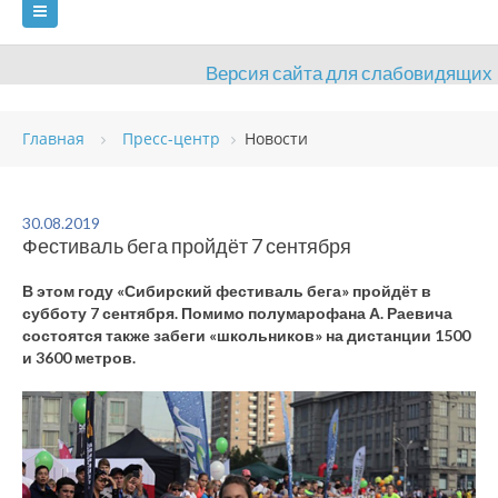
Версия сайта для слабовидящих
ГЛАВНАЯ
Главная
Пресс-центр
Новости
СВЕДЕНИЯ ОБ ОБРАЗОВАТЕЛЬНОЙ ОРГАНИЗАЦИИ
ВИДЫ СПОРТА
АНТИДОПИНГ
РАСПИСАНИЯ
30.08.2019
Фестиваль бега пройдёт 7 сентября
ОБЪЕКТЫ
ДОКУМЕНТЫ
ПРЕСС-ЦЕНТР
В этом году «Сибирский фестиваль бега» пройдёт в
ОЦЕНКА КАЧЕСТВА ОБРАЗОВАНИЯ
ВАКАНСИИ
субботу 7 сентября. Помимо полумарофана А. Раевича
состоятся также забеги «школьников» на дистанции 1500
ПЛАТНЫЕ УСЛУГИ
КОНТАКТЫ
и 3600 метров.