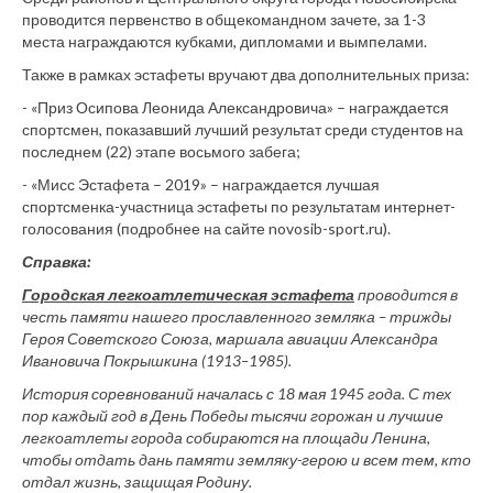
проводится первенство в общекомандном зачете, за 1-3
места награждаются кубками, дипломами и вымпелами.
Также в рамках эстафеты вручают два дополнительных приза:
- «Приз Осипова Леонида Александровича» – награждается
спортсмен, показавший лучший результат среди студентов на
последнем (22) этапе восьмого забега;
- «Мисс Эстафета – 2019» – награждается лучшая
спортсменка-участница эстафеты по результатам интернет-
голосования (подробнее на сайте novosib-sport.ru).
Справка:
Городская легкоатлетическая эстафета
проводится в
честь памяти нашего прославленного земляка – трижды
Героя Советского Союза, маршала авиации Александра
Ивановича Покрышкина (1913–1985).
История
соревнований
началась
с 18 мая 1945 года
. С тех
пор каждый год в День Победы
тысячи горожан и лучшие
легкоатлеты города собираются на площади Ленина,
чтобы отдать дань памяти земляку-герою и всем тем, кто
отдал жизнь, защищая Родину.