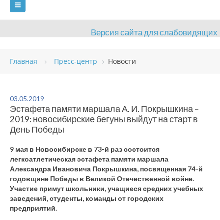
Версия сайта для слабовидящих
ГЛАВНАЯ
Главная
Пресс-центр
Новости
СВЕДЕНИЯ ОБ ОБРАЗОВАТЕЛЬНОЙ ОРГАНИЗАЦИИ
ВИДЫ СПОРТА
АНТИДОПИНГ
РАСПИСАНИЯ
03.05.2019
Эстафета памяти маршала А. И. Покрышкина –
ОБЪЕКТЫ
ДОКУМЕНТЫ
ПРЕСС-ЦЕНТР
2019: новосибирские бегуны выйдут на старт в
День Победы
ОЦЕНКА КАЧЕСТВА ОБРАЗОВАНИЯ
ВАКАНСИИ
9 мая в Новосибирске в 73-й раз состоится
ПЛАТНЫЕ УСЛУГИ
КОНТАКТЫ
легкоатлетическая эстафета памяти маршала
Александра Ивановича Покрышкина, посвященная 74-й
годовщине Победы в Великой Отечественной войне.
Участие примут школьники, учащиеся средних учебных
заведений, студенты, команды от городских
предприятий.