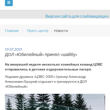
Версия сайта для слабовидящих
ГЛАВНАЯ
Главная
Пресс-центр
Новости
СВЕДЕНИЯ ОБ ОБРАЗОВАТЕЛЬНОЙ ОРГАНИЗАЦИИ
ВИДЫ СПОРТА
АНТИДОПИНГ
РАСПИСАНИЯ
19.07.2019
ДОЛ «Юбилейный» принял «шайбу»
ОБЪЕКТЫ
ДОКУМЕНТЫ
ПРЕСС-ЦЕНТР
На минувшей неделе несколько хоккейных команд ЦЗВС
ОЦЕНКА КАЧЕСТВА ОБРАЗОВАНИЯ
ВАКАНСИИ
отправились в детские оздоровительные лагеря.
Ледовая дружина «ЦЗВС-2005» (тренер Александр
ПЛАТНЫЕ УСЛУГИ
КОНТАКТЫ
Алексеевич Бушуев) отдыхает и тренируется в ДОЛ
«Юбилейный».