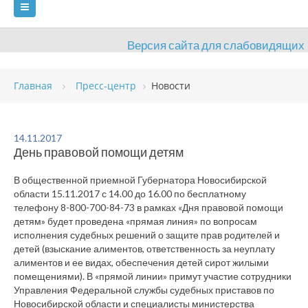
Версия сайта для слабовидящих
ГЛАВНАЯ
СВЕДЕНИЯ ОБ УЧРЕЖДЕНИИ
Главная
Пресс-центр
Новости
ВИДЫ СПОРТА
АНТИДОПИНГ
РАСПИСАНИЯ
ОБЪЕКТЫ
ДОКУМЕНТЫ
ПРЕСС-ЦЕНТР
14.11.2017
День правовой помощи детям
ОЦЕНКА КАЧЕСТВА ОБРАЗОВАНИЯ
ВАКАНСИИ
В общественной приемной Губернатора Новосибирской
ПЛАТНЫЕ УСЛУГИ
КОНТАКТЫ
области 15.11.2017 с 14.00 до 16.00 по бесплатному
телефону 8-800-700-84-73 в рамках «Дня правовой помощи
детям» будет проведена «прямая линия» по вопросам
исполнения судебных решений о защите прав родителей и
детей (взыскание алиментов, ответственность за неуплату
алиментов и ее видах, обеспечения детей сирот жилыми
помещениями). В «прямой линии» примут участие сотрудники
Управления Федеральной службы судебных приставов по
Новосибирской области и специалисты министерства